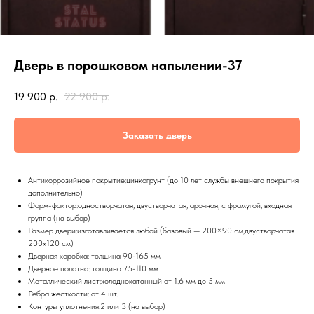
Дверь в порошковом напылении-37
19 900
р.
22 900
р.
Заказать дверь
Антикоррозийное покрытие:цинкогрунт (до 10 лет службы внешнего покрытия
дополнительно)
Форм-фактор:одностворчатая, двустворчатая, арочная, с фрамугой, входная
группа (на выбор)
Размер двери:изготавливается любой (базовый — 200×90 см,двустворчатая
200х120 см)
Дверная коробка: толщина 90-165 мм
Дверное полотно: толщина 75-110 мм
Металлический лист:холоднокатанный от 1.6 мм до 5 мм
Ребра жесткости: от 4 шт.
Контуры уплотнения:2 или 3 (на выбор)