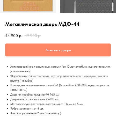
Металлическая дверь МДФ-44
44 900
р.
49 900
р.
Заказать дверь
Антикоррозийное покрытие:цинкогрунт (до 10 лет службы внешнего покрытия
дополнительно)
Форм-фактор:одностворчатая, двустворчатая, арочная, с фрамугой, входная
группа (на выбор)
Размер двери:изготавливается любой (базовый — 200×90 см,двустворчатая
200х120 см)
Дверная коробка: толщина 90-165 мм
Дверное полотно: толщина 75-110 мм
Металлический лист:холоднокатанный от 1.6 мм до 5 мм
Ребра жесткости: от 4 шт.
Контуры уплотнения:2 или 3 (на выбор)