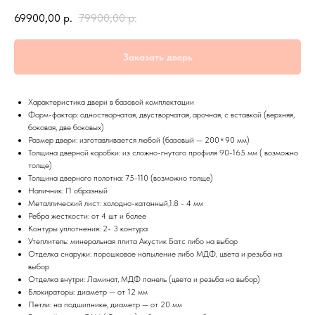
69900,00
р.
79900,00
р.
Заказать дверь
Характеристика двери в базовой комплектации
Форм-фактор: одностворчатая, двустворчатая, арочная, с вставкой (верхняя,
боковая, две боковых)
Размер двери: изготавливается любой (базовый — 200×90 мм)
Толщина дверной коробки: из сложно-гнутого профиля 90-165 мм ( возможно
толще)
Толщина дверного полотна: 75-110 (возможно толще)
Наличник: П образный
Металлический лист: холодно-катанный,1.8 - 4 мм
Ребра жесткости: от 4 шт и более
Контуры уплотнения: 2- 3 контура
Утеплитель: минеральная плита Акустик Батс либо на выбор
Отделка снаружи: порошковое напыление либо МДФ, цвета и резьба на
выбор
Отделка внутри: Ламинат, МДФ панель (цвета и резьба на выбор)
Блокираторы: диаметр — от 12 мм
Петли: на подшипнике, диаметр — от 20 мм