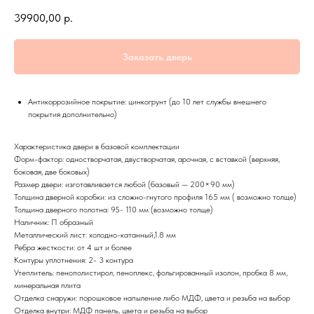
39900,00
р.
Заказать дверь
Антикоррозийное покрытие: цинкогрунт (до 10 лет службы внешнего
покрытия дополнительно)
Характеристика двери в базовой комплектации
Форм-фактор: одностворчатая, двустворчатая, арочная, с вставкой (верхняя,
боковая, две боковых)
Размер двери: изготавливается любой (базовый — 200×90 мм)
Толщина дверной коробки: из сложно-гнутого профиля 165 мм ( возможно толще)
Толщина дверного полотна: 95- 110 мм (возможно толще)
Наличник: П образный
Металлический лист: холодно-катанный,1.8 мм
Ребра жесткости: от 4 шт и более
Контуры уплотнения: 2- 3 контура
Утеплитель: пенополистирол, пеноплекс, фольгированный изолон, пробка 8 мм,
минеральная плита
Отделка снаружи: порошковое напыление либо МДФ, цвета и резьба на выбор
Отделка внутри: МДФ панель, цвета и резьба на выбор