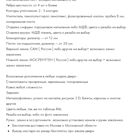
Ребра жесткости: от 4 шт и более
Контуры уплотнения: 2- 3 контура
Утеплитель: пенополистирол, пеноплекс, фольгированный изолон, пробка 8 мм,
минеральная плита
Отделка снаружи: порошковое напыление либо МДФ, цвета и резьба на выбор
Отделка внутри: МДФ панель, цвета и резьба на выбор
Блокираторы: диаметр — от 12 мм
Петли: на подшипнике, диаметр — от 20 мм
Верхний замок: САМ ( Россия ) либо другие на выбор+ возможно замки
заказчика
Нижний замок: МОСРЕНТГЕН ( Россия ) либо другие на выбор + возможно
замки заказчика
Возможные дополнения в любую модель двери :
Стеклопакеты прозрачные, зеркальные, тонированные
Ковка любой сложности
Зеркала
Металлофилёнки, штамп на металле, рисунок 3 D, багеты, карнизы и многое
другое
Цвета любые, так же по таблице RAL
Резьба на выбор, либо по фото заказчика
Ручки , замки в ассортименте , возможна установка замков и ручек заказчика.
Бесплатная доставка по Москве и Московской области
Выезд мастера на замер-бесплатно при заказе двери