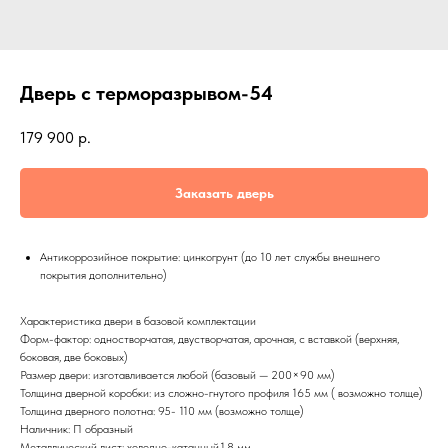
Дверь с терморазрывом-54
179 900
р.
Заказать дверь
Антикоррозийное покрытие: цинкогрунт (до 10 лет службы внешнего
покрытия дополнительно)
Характеристика двери в базовой комплектации
Форм-фактор: одностворчатая, двустворчатая, арочная, с вставкой (верхняя,
боковая, две боковых)
Размер двери: изготавливается любой (базовый — 200×90 мм)
Толщина дверной коробки: из сложно-гнутого профиля 165 мм ( возможно толще)
Толщина дверного полотна: 95- 110 мм (возможно толще)
Наличник: П образный
Металлический лист: холодно-катанный,1.8 мм