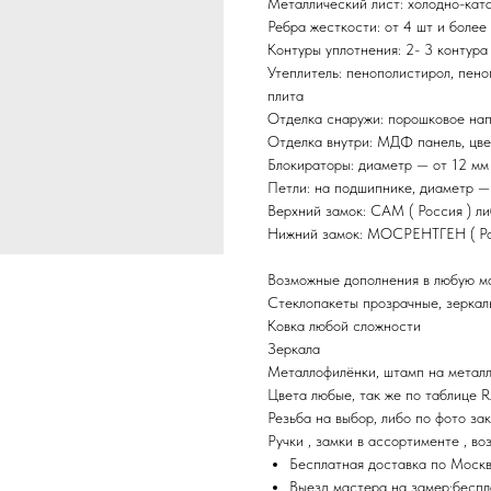
Металлический лист: холодно-ката
Ребра жесткости: от 4 шт и более
Контуры уплотнения: 2- 3 контура
Утеплитель: пенополистирол, пено
плита
Отделка снаружи: порошковое нап
Отделка внутри: МДФ панель, цве
Блокираторы: диаметр — от 12 мм
Петли: на подшипнике, диаметр —
Верхний замок: САМ ( Россия ) л
Нижний замок: МОСРЕНТГЕН ( Росс
Возможные дополнения в любую мо
Стеклопакеты прозрачные, зеркал
Ковка любой сложности
Зеркала
Металлофилёнки, штамп на металле
Цвета любые, так же по таблице 
Резьба на выбор, либо по фото за
Ручки , замки в ассортименте , во
Бесплатная доставка по Моск
Выезд мастера на замер:беспл