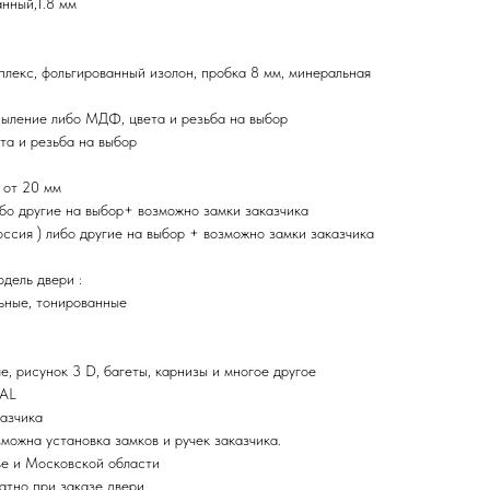
нный,1.8 мм
плекс, фольгированный изолон, пробка 8 мм, минеральная
ыление либо МДФ, цвета и резьба на выбор
та и резьба на выбор
 от 20 мм
ибо другие на выбор+ возможно замки заказчика
ия ) либо другие на выбор + возможно замки заказчика
дель двери :
ьные, тонированные
, рисунок 3 D, багеты, карнизы и многое другое
RAL
казчика
зможна установка замков и ручек заказчика.
ве и Московской области
атно при заказе двери