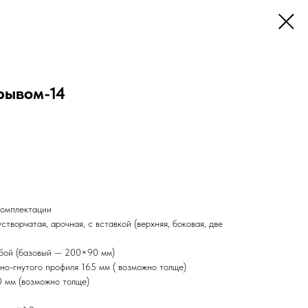
рывом-14
комплектации
творчатая, арочная, с вставкой (верхняя, боковая, две
юбой (базовый — 200×90 мм)
но-гнутого профиля 165 мм ( возможно толще)
0 мм (возможно толще)