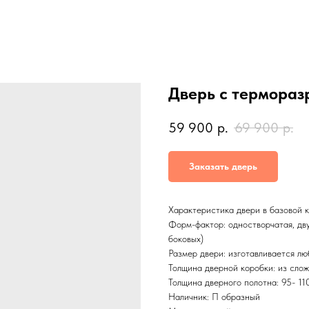
Дверь с термораз
59 900
р.
69 900
р.
Заказать дверь
Характеристика двери в базовой 
Форм-фактор: одностворчатая, двус
боковых)
Размер двери: изготавливается л
Толщина дверной коробки: из слож
Толщина дверного полотна: 95- 11
Наличник: П образный