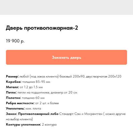
Дверь противопожарная-2
19 900
р.
Заказать дверь
Размер:
любой (под заказ клиента) базовый 200х90, двустворчатая 200х120
Коробка:
толщина 85-95 мм
Металл:
от 1.2 до 1.5 мм
Петли:
петли на подшипнике, диаметр от 20 см
Полотно:
толщина 60 мм
Ребра жесткости:
от 2 шт. и более
Утеплитель:
мин. плита
Замки: Противопожарный либо
Стандарт Сам и Мосрентген ( можно другие
на выбор клиента)
Контуры уплотнения:
2 контура