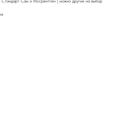
о
Стандарт Сам и Мосрентген ( можно другие на выбор
ра