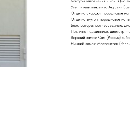
Контуры уплотнения:2 или 3 (на в
Утеплитель:мин.плита Акустик Бат
Отделка снаружи: порошковое на
Отделка внутри: порошковое напы
Блокираторы:противосъемные, ди
Петли:на подшипнике, диаметр —
Верхний замок: Сам (Россия) либо
Нижний замок: Мосрентген (Россия