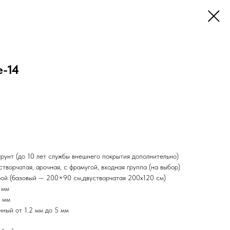
е-14
рунт (до 10 лет службы внешнего покрытия дополнительно)
творчатая, арочная, с фрамугой, входная группа (на выбор)
бой (базовый — 200×90 см,двустворчатая 200х120 см)
 мм
0 мм
нный от 1.2 мм до 5 мм