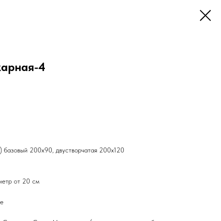
жарная-4
а) базовый 200х90, двустворчатая 200х120
метр от 20 см
ее