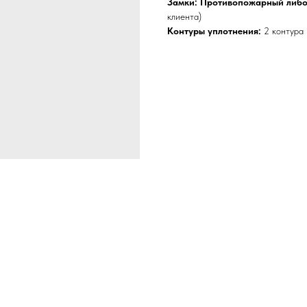
Замки: Противопожарный либ
клиента)
Контуры уплотнения:
2 контура