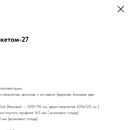
акетом-27
комплектации
творчатая, арочная, с вставкой (верхняя, боковая, две
юбой (базовый — 200×90 см, двухстворчатая 200х120 см )
но-гнутого профиля 165 мм ( возможно толще)
0 мм (возможно толще)