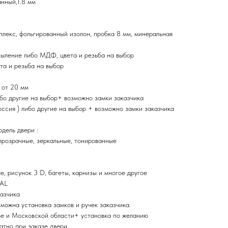
нный,1.8 мм
плекс, фольгированный изолон, пробка 8 мм, минеральная
ыление либо МДФ, цвета и резьба на выбор
та и резьба на выбор
 от 20 мм
ибо другие на выбор+ возможно замки заказчика
ия ) либо другие на выбор + возможно замки заказчика
дель двери :
прозрачные, зеркальные, тонированные
, рисунок 3 D, багеты, карнизы и многое другое
RAL
казчика
зможна установка замков и ручек заказчика.
ве и Московской области+ установка по желанию
атно при заказе двери