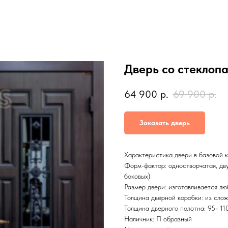
Дверь со стеклоп
64 900
р.
69 900
р.
Заказать дверь
Характеристика двери в базовой 
Форм-фактор: одностворчатая, двус
боковых)
Размер двери: изготавливается л
Толщина дверной коробки: из слож
Толщина дверного полотна: 95- 11
Наличник: П образный