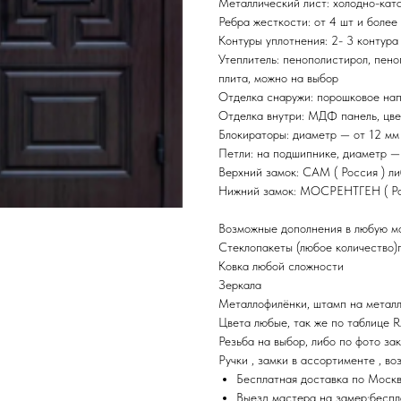
Металлический лист: холодно-ката
Ребра жесткости: от 4 шт и более
Контуры уплотнения: 2- 3 контура
Утеплитель: пенополистирол, пено
плита, можно на выбор
Отделка снаружи: порошковое нап
Отделка внутри: МДФ панель, цве
Блокираторы: диаметр — от 12 мм
Петли: на подшипнике, диаметр —
Верхний замок: САМ ( Россия ) л
Нижний замок: МОСРЕНТГЕН ( Росс
Возможные дополнения в любую мо
Стеклопакеты (любое количество)
Ковка любой сложности
Зеркала
Металлофилёнки, штамп на металле
Цвета любые, так же по таблице 
Резьба на выбор, либо по фото за
Ручки , замки в ассортименте , во
Бесплатная доставка по Моск
Выезд мастера на замер:беспл