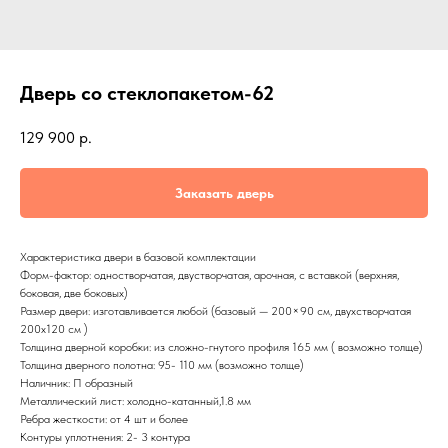
Дверь со стеклопакетом-62
129 900
р.
Заказать дверь
Характеристика двери в базовой комплектации
Форм-фактор: одностворчатая, двустворчатая, арочная, с вставкой (верхняя,
боковая, две боковых)
Размер двери: изготавливается любой (базовый — 200×90 см, двухстворчатая
200х120 см )
Толщина дверной коробки: из сложно-гнутого профиля 165 мм ( возможно толще)
Толщина дверного полотна: 95- 110 мм (возможно толще)
Наличник: П образный
Металлический лист: холодно-катанный,1.8 мм
Ребра жесткости: от 4 шт и более
Контуры уплотнения: 2- 3 контура