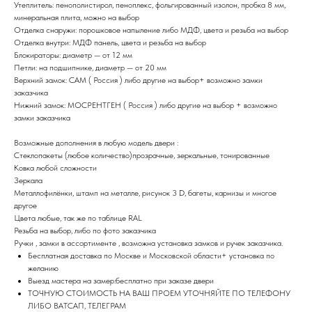
Утеплитель: пенополистирол, пеноплекс, фольгированный изолон, пробка 8 мм,
минеральная плита, можно на выбор
Отделка снаружи: порошковое напыление либо МДФ, цвета и резьба на выбор
Отделка внутри: МДФ панель, цвета и резьба на выбор
Блокираторы: диаметр — от 12 мм
Петли: на подшипнике, диаметр — от 20 мм
Верхний замок: САМ ( Россия ) либо другие на выбор+ возможно замки
заказчика
Нижний замок: МОСРЕНТГЕН ( Россия ) либо другие на выбор + возможно
замки заказчика
Возможные дополнения в любую модель двери :
Стеклопакеты (любое количество)прозрачные, зеркальные, тонированные
Ковка любой сложности
Зеркала
Металлофилёнки, штамп на металле, рисунок 3 D, багеты, карнизы и многое
другое
Цвета любые, так же по таблице RAL
Резьба на выбор, либо по фото заказчика
Ручки , замки в ассортименте , возможна установка замков и ручек заказчика.
Бесплатная доставка по Москве и Московской области+ установка по
желанию
Выезд мастера на замер:бесплатно при заказе двери
ТОЧНУЮ СТОИМОСТЬ НА ВАШ ПРОЕМ УТОЧНЯЙТЕ ПО ТЕЛЕФОНУ
ЛИБО ВАТСАП, ТЕЛЕГРАМ