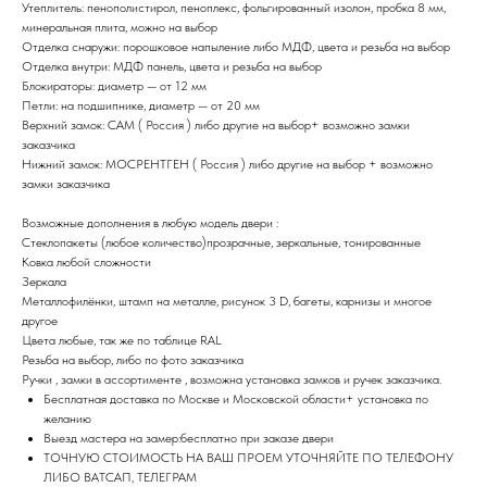
Утеплитель: пенополистирол, пеноплекс, фольгированный изолон, пробка 8 мм,
минеральная плита, можно на выбор
Отделка снаружи: порошковое напыление либо МДФ, цвета и резьба на выбор
Отделка внутри: МДФ панель, цвета и резьба на выбор
Блокираторы: диаметр — от 12 мм
Петли: на подшипнике, диаметр — от 20 мм
Верхний замок: САМ ( Россия ) либо другие на выбор+ возможно замки
заказчика
Нижний замок: МОСРЕНТГЕН ( Россия ) либо другие на выбор + возможно
замки заказчика
Возможные дополнения в любую модель двери :
Стеклопакеты (любое количество)прозрачные, зеркальные, тонированные
Ковка любой сложности
Зеркала
Металлофилёнки, штамп на металле, рисунок 3 D, багеты, карнизы и многое
другое
Цвета любые, так же по таблице RAL
Резьба на выбор, либо по фото заказчика
Ручки , замки в ассортименте , возможна установка замков и ручек заказчика.
Бесплатная доставка по Москве и Московской области+ установка по
желанию
Выезд мастера на замер:бесплатно при заказе двери
ТОЧНУЮ СТОИМОСТЬ НА ВАШ ПРОЕМ УТОЧНЯЙТЕ ПО ТЕЛЕФОНУ
ЛИБО ВАТСАП, ТЕЛЕГРАМ