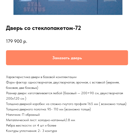
Дверь со стеклопакетом-72
179 900
р.
Заказать дверь
Характеристика двери в базовой комплектации
Форм-фактор: одностворчатая, двустворчатая, арочная, с вставкой (верхняя,
боковая, две боковых)
Размер двери: изготавливается любой (базовый — 200×90 см, двухстворчатая
200х120 см )
Толщина дверной коробки: из сложно-гнутого профиля 165 мм ( возможно толще)
Толщина дверного полотна: 95- 110 мм (возможно толще)
Наличник: П образный
Металлический лист: холодно-катанный,1.8 мм
Ребра жесткости: от 4 шт и более
Контуры уплотнения: 2- 3 контура