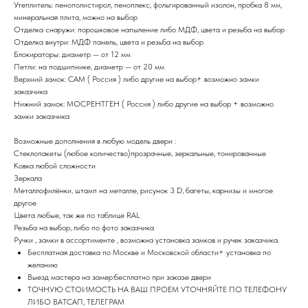
Утеплитель: пенополистирол, пеноплекс, фольгированный изолон, пробка 8 мм,
минеральная плита, можно на выбор
Отделка снаружи: порошковое напыление либо МДФ, цвета и резьба на выбор
Отделка внутри: МДФ панель, цвета и резьба на выбор
Блокираторы: диаметр — от 12 мм
Петли: на подшипнике, диаметр — от 20 мм
Верхний замок: САМ ( Россия ) либо другие на выбор+ возможно замки
заказчика
Нижний замок: МОСРЕНТГЕН ( Россия ) либо другие на выбор + возможно
замки заказчика
Возможные дополнения в любую модель двери :
Стеклопакеты (любое количество)прозрачные, зеркальные, тонированные
Ковка любой сложности
Зеркала
Металлофилёнки, штамп на металле, рисунок 3 D, багеты, карнизы и многое
другое
Цвета любые, так же по таблице RAL
Резьба на выбор, либо по фото заказчика
Ручки , замки в ассортименте , возможна установка замков и ручек заказчика.
Бесплатная доставка по Москве и Московской области+ установка по
желанию
Выезд мастера на замер:бесплатно при заказе двери
ТОЧНУЮ СТОИМОСТЬ НА ВАШ ПРОЕМ УТОЧНЯЙТЕ ПО ТЕЛЕФОНУ
ЛИБО ВАТСАП, ТЕЛЕГРАМ