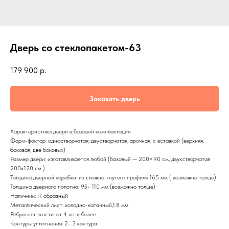
Дверь со стеклопакетом-63
179 900
р.
Заказать дверь
Характеристика двери в базовой комплектации
Форм-фактор: одностворчатая, двустворчатая, арочная, с вставкой (верхняя,
боковая, две боковых)
Размер двери: изготавливается любой (базовый — 200×90 см, двухстворчатая
200х120 см )
Толщина дверной коробки: из сложно-гнутого профиля 165 мм ( возможно толще)
Толщина дверного полотна: 95- 110 мм (возможно толще)
Наличник: П образный
Металлический лист: холодно-катанный,1.8 мм
Ребра жесткости: от 4 шт и более
Контуры уплотнения: 2- 3 контура