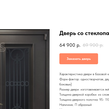
Дверь со стеклоп
64 900
р.
69 900
р.
Заказать дверь
Характеристика двери в базовой 
Форм-фактор: одностворчатая, двус
боковых)
Размер двери: изготавливается л
Толщина дверной коробки: из слож
Толщина дверного полотна: 95- 11
Наличник: П образный