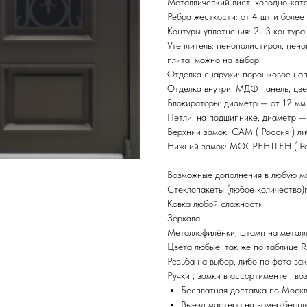
Металлический лист: холодно-ката
Ребра жесткости: от 4 шт и более
Контуры уплотнения: 2- 3 контура
Утеплитель: пенополистирол, пено
плита, можно на выбор
Отделка снаружи: порошковое нап
Отделка внутри: МДФ панель, цве
Блокираторы: диаметр — от 12 мм
Петли: на подшипнике, диаметр —
Верхний замок: САМ ( Россия ) л
Нижний замок: МОСРЕНТГЕН ( Росс
Возможные дополнения в любую мо
Стеклопакеты (любое количество)
Ковка любой сложности
Зеркала
Металлофилёнки, штамп на металле
Цвета любые, так же по таблице 
Резьба на выбор, либо по фото за
Ручки , замки в ассортименте , во
Бесплатная доставка по Моск
Выезд мастера на замер:беспл