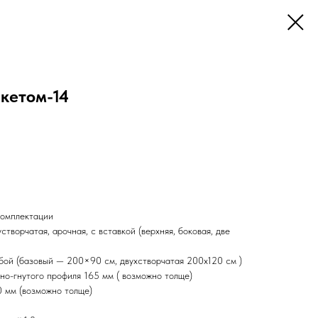
акетом-14
комплектации
творчатая, арочная, с вставкой (верхняя, боковая, две
юбой (базовый — 200×90 см, двухстворчатая 200х120 см )
но-гнутого профиля 165 мм ( возможно толще)
0 мм (возможно толще)