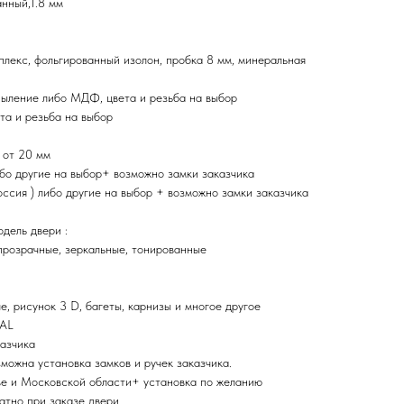
нный,1.8 мм
плекс, фольгированный изолон, пробка 8 мм, минеральная
ыление либо МДФ, цвета и резьба на выбор
та и резьба на выбор
 от 20 мм
ибо другие на выбор+ возможно замки заказчика
ия ) либо другие на выбор + возможно замки заказчика
дель двери :
прозрачные, зеркальные, тонированные
, рисунок 3 D, багеты, карнизы и многое другое
RAL
казчика
зможна установка замков и ручек заказчика.
ве и Московской области+ установка по желанию
атно при заказе двери