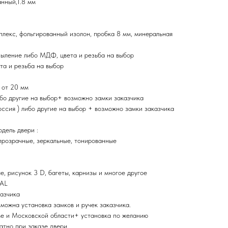
нный,1.8 мм
плекс, фольгированный изолон, пробка 8 мм, минеральная
ыление либо МДФ, цвета и резьба на выбор
та и резьба на выбор
 от 20 мм
ибо другие на выбор+ возможно замки заказчика
ия ) либо другие на выбор + возможно замки заказчика
дель двери :
прозрачные, зеркальные, тонированные
, рисунок 3 D, багеты, карнизы и многое другое
RAL
казчика
зможна установка замков и ручек заказчика.
ве и Московской области+ установка по желанию
атно при заказе двери