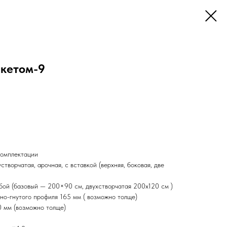
акетом-9
комплектации
творчатая, арочная, с вставкой (верхняя, боковая, две
юбой (базовый — 200×90 см, двухстворчатая 200х120 см )
но-гнутого профиля 165 мм ( возможно толще)
0 мм (возможно толще)