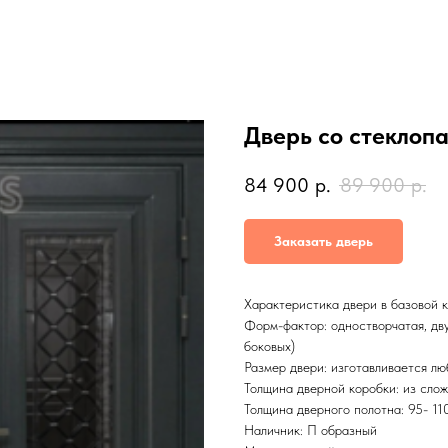
Дверь со стеклоп
84 900
р.
89 900
р.
Заказать дверь
Характеристика двери в базовой 
Форм-фактор: одностворчатая, двус
боковых)
Размер двери: изготавливается л
Толщина дверной коробки: из слож
Толщина дверного полотна: 95- 11
Наличник: П образный