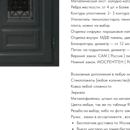
Металлический лист: холодно-ката
Ребра жесткости: от 4 шт и более
Контуры уплотнения: 2- 3 контура
Утеплитель: пенополистирол, пено
плита, можно на выбор
Отделка снаружи: порошковое нап
Отделка внутри: МДФ панель, цве
Блокираторы: диаметр — от 12 мм
Петли: на подшипнике, диаметр —
Верхний замок: САМ ( Россия ) л
Нижний замок: МОСРЕНТГЕН ( Росс
Возможные дополнения в любую мо
Стеклопакеты (любое количество)
Ковка любой сложности
Зеркала
Металлофилёнки, штамп на металле
Цвета любые, так же по таблице 
Резьба на выбор, либо по фото за
Ручки , замки в ассортименте , во
Бесплатная доставка по Моск
Выезд мастера на замер:беспл