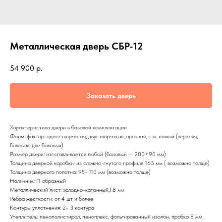
Металлическая дверь СБР-12
54 900
р.
Заказать дверь
Характеристика двери в базовой комплектации
Форм-фактор: одностворчатая, двустворчатая, арочная, с вставкой (верхняя,
боковая, две боковых)
Размер двери: изготавливается любой (базовый — 200×90 мм)
Толщина дверной коробки: из сложно-гнутого профиля 165 мм ( возможно толще)
Толщина дверного полотна: 95- 110 мм (возможно толще)
Наличник: П образный
Металлический лист: холодно-катанный,1.8 мм
Ребра жесткости: от 4 шт и более
Контуры уплотнения: 2- 3 контура
Утеплитель: пенополистирол, пеноплекс, фольгированный изолон, пробка 8 мм,