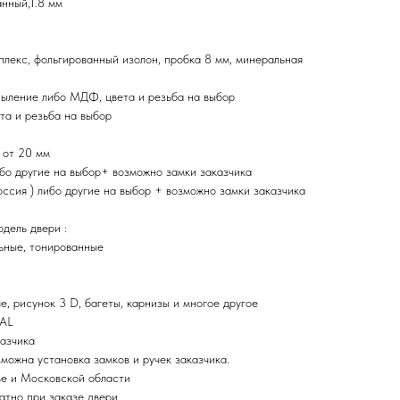
нный,1.8 мм
плекс, фольгированный изолон, пробка 8 мм, минеральная
ыление либо МДФ, цвета и резьба на выбор
та и резьба на выбор
 от 20 мм
ибо другие на выбор+ возможно замки заказчика
ия ) либо другие на выбор + возможно замки заказчика
дель двери :
ьные, тонированные
, рисунок 3 D, багеты, карнизы и многое другое
RAL
казчика
зможна установка замков и ручек заказчика.
ве и Московской области
атно при заказе двери