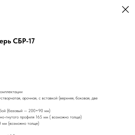
ерь СБР-17
комплектации
творчатая, арочная, с вставкой (верхняя, боковая, две
юбой (базовый — 200×90 мм)
но-гнутого профиля 165 мм ( возможно толще)
0 мм (возможно толще)