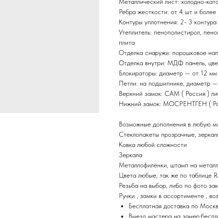
Металлический лист: холодно-ката
Ребра жесткости: от 4 шт и более
Контуры уплотнения: 2- 3 контура
Утеплитель: пенополистирол, пено
плита
Отделка снаружи: порошковое нап
Отделка внутри: МДФ панель, цве
Блокираторы: диаметр — от 12 мм
Петли: на подшипнике, диаметр —
Верхний замок: САМ ( Россия ) л
Нижний замок: МОСРЕНТГЕН ( Росс
Возможные дополнения в любую мо
Стеклопакеты прозрачные, зеркал
Ковка любой сложности
Зеркала
Металлофилёнки, штамп на металле
Цвета любые, так же по таблице 
Резьба на выбор, либо по фото за
Ручки , замки в ассортименте , во
Бесплатная доставка по Моск
Выезд мастера на замер:беспл