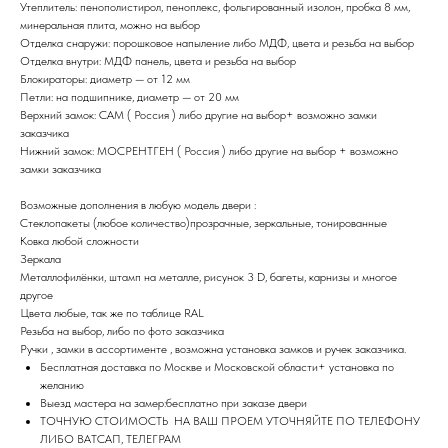
Утеплитель: пенополистирол, пеноплекс, фольгированный изолон, пробка 8 мм,
минеральная плита, можно на выбор
Отделка снаружи: порошковое напыление либо МДФ, цвета и резьба на выбор
Отделка внутри: МДФ панель, цвета и резьба на выбор
Блокираторы: диаметр — от 12 мм
Петли: на подшипнике, диаметр — от 20 мм
Верхний замок: САМ ( Россия ) либо другие на выбор+ возможно замки
заказчика
Нижний замок: МОСРЕНТГЕН ( Россия ) либо другие на выбор + возможно
замки заказчика
Возможные дополнения в любую модель двери :
Стеклопакеты (любое количество)прозрачные, зеркальные, тонированные
Ковка любой сложности
Зеркала
Металлофилёнки, штамп на металле, рисунок 3 D, багеты, карнизы и многое
другое
Цвета любые, так же по таблице RAL
Резьба на выбор, либо по фото заказчика
Ручки , замки в ассортименте , возможна установка замков и ручек заказчика.
Бесплатная доставка по Москве и Московской области+ установка по
желанию
Выезд мастера на замер:бесплатно при заказе двери
ТОЧНУЮ СТОИМОСТЬ НА ВАШ ПРОЕМ УТОЧНЯЙТЕ ПО ТЕЛЕФОНУ
ЛИБО ВАТСАП, ТЕЛЕГРАМ