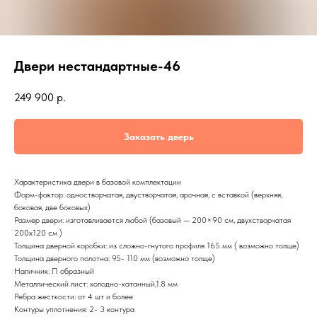
Двери нестандартные-46
249 900
р.
Заказать дверь
Характеристика двери в базовой комплектации
Форм-фактор: одностворчатая, двустворчатая, арочная, с вставкой (верхняя,
боковая, две боковых)
Размер двери: изготавливается любой (базовый — 200×90 см, двухстворчатая
200х120 см )
Толщина дверной коробки: из сложно-гнутого профиля 165 мм ( возможно толще)
Толщина дверного полотна: 95- 110 мм (возможно толще)
Наличник: П образный
Металлический лист: холодно-катанный,1.8 мм
Ребра жесткости: от 4 шт и более
Контуры уплотнения: 2- 3 контура